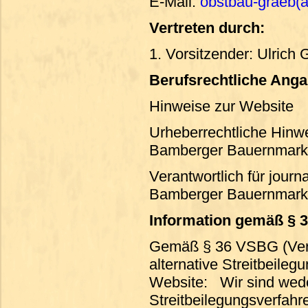
E-Mail:
obstbau-graeb(at
Vertreten durch:
1. Vorsitzender: Ulrich 
Berufsrechtliche Ang
Hinweise zur Website
Urheberrechtliche Hinw
Bamberger Bauernmark
Verantwortlich für journa
Bamberger Bauernmark
Information gemäß §
Gemäß § 36 VSBG (Verbr
alternative Streitbeileg
Website: Wir sind weder
Streitbeilegungsverfahr